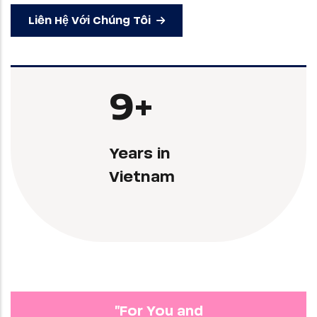
Liên Hệ Với Chúng Tôi
10
+
Years in
Vietnam
"For You and