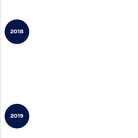
2018
BWT mua lại Procopi (Pháp)
BWT Pools được thành lập.
2019