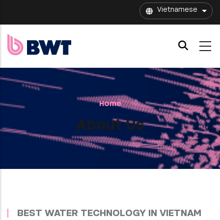
Skip to main content
Vietnamese
List 
Home
About Us
BEST WATER TECHNOLOGY IN VIETNAM