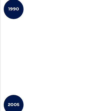
1990
Công nghệ nước tốt nhất
Andreas Weißenbacher đã đặt nền tảng cho
BWT ngày nay như một phần của việc mua lại
và quản lý. Ông đã biến “Benckiser Wasser
Technik“ thành “BWT“, đánh dấu sự khởi đầu
của một câu chuyện thành công lâu dài.
2005