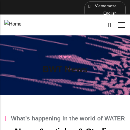
Skip to main content
Vietnamese
English
Home
BWT News
What’s happening in the world of WATER