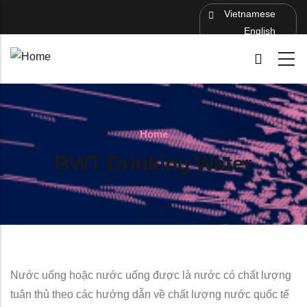
Skip to main content
Vietnamese
English
Home
BWT Drinking Water
Nước uống hoặc nước uống được là nước có chất lượng
tuân thủ theo các hướng dẫn về chất lượng nước quốc tế